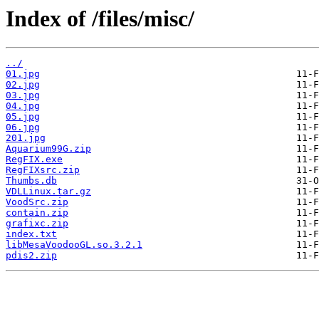
Index of /files/misc/
../
01.jpg
02.jpg
03.jpg
04.jpg
05.jpg
06.jpg
201.jpg
Aquarium99G.zip
RegFIX.exe
RegFIXsrc.zip
Thumbs.db
VDLLinux.tar.gz
VoodSrc.zip
contain.zip
grafixc.zip
index.txt
libMesaVoodooGL.so.3.2.1
pdis2.zip